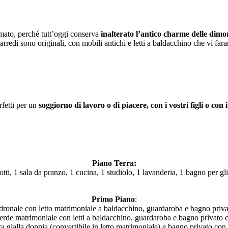
rmato, perché tutt’oggi conserva
inalterato l’antico charme delle dim
li arredi sono originali, con mobili antichi e letti a baldacchino che vi 
rfetti per un
soggiorno di lavoro o di piacere, con i vostri figli o con 
Piano Terra:
tti, 1 sala da pranzo, 1 cucina, 1 studiolo, 1 lavanderia, 1 bagno per gli
Primo Piano
:
onale con letto matrimoniale a baldacchino, guardaroba e bagno priva
rde matrimoniale con letti a baldacchino, guardaroba e bagno privato 
 gialla doppia (convertibile in letto matrimoniale) e bagno privato con