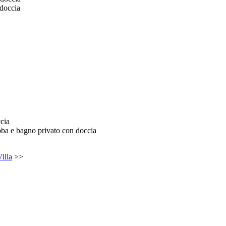
 doccia
cia
oba e bagno privato con doccia
Villa
>>