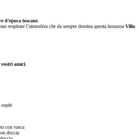
ore d’epoca toscane
.
faranno respirare l’atmosfera che da sempre domina questa lussuosa
Villa
i vostri amici
.
 ospiti
to con vasca
con doccia
 doccia