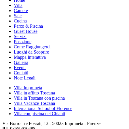
Home
Villa
Camere
Sale
Cucina
Parco & Piscina
Guest House
Servizi
Posizione
Come Raggiungerci
Luoghi da Scoprire
Mappa Interattiva
Galleria
Eventi
Contatti
Note Legali
Villa Impruneta
Villa in affitto Toscana
Villa in Toscana con piscina
Villa Vacanze Toscana
International School of Florence
Villa con piscina nel Chianti
Via Borro Tre Fossati, 13 - 50023 Impruneta - Firenze
P.I.
03559670488